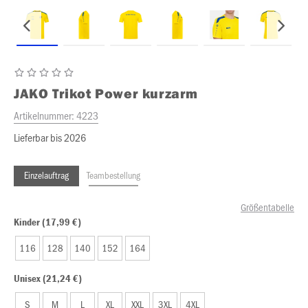
JAKO
Trikot Power kurzarm
Artikelnummer:
4223
Lieferbar bis 2026
Einzelauftrag
Teambestellung
Größentabelle
Kinder (17,99 €)
116
128
140
152
164
Unisex (21,24 €)
S
M
L
XL
XXL
3XL
4XL