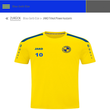
Blau Gelb Elze
ZURÜCK
Blau Gelb Elze
JAKO Trikot Power kurzarm