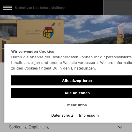
Bischof von Lipp Schule Mulfingen
Wir verwenden Cookies
Durch die Analyse der Besucherdaten können wir dir personalisierte
Inhalte anzeigen und unsere Website verbessern. Weitere Informati
zu den Cookies findest Du in den Einstellungen.
Bestellaktion Schulkollekion 29.9.-2.11.2025
Alle akzeptieren
Alle ablehnen
mehr Infos
Nachhaltig
Farbe
Datenschutz
Impressum