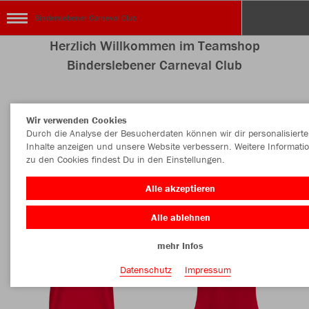
Binderslebener Carneval Club
Herzlich Willkommen im Teamshop
Binderslebener Carneval Club
Wir verwenden Cookies
Nachhaltig
Farbe
Durch die Analyse der Besucherdaten können wir dir personalisierte
Inhalte anzeigen und unsere Website verbessern. Weitere Informati
zu den Cookies findest Du in den Einstellungen.
Alle akzeptieren
Alle ablehnen
mehr Infos
Datenschutz
Impressum