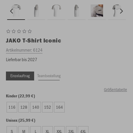
JAKO
T-Shirt Iconic
Artikelnummer:
6124
Lieferbar bis 2027
Einzelauftrag
Teambestellung
Größentabelle
Kinder (22,99 €)
116
128
140
152
164
Unisex (25,99 €)
S
M
L
XL
XXL
3XL
4XL