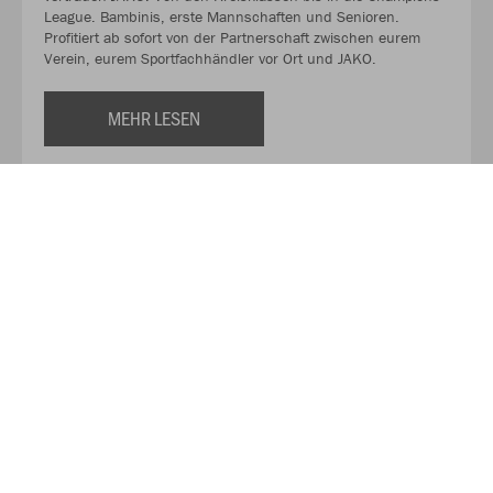
League. Bambinis, erste Mannschaften und Senioren.
Profitiert ab sofort von der Partnerschaft zwischen eurem
Verein, eurem Sportfachhändler vor Ort und JAKO.
MEHR LESEN
Über JAKO
Aus der Garage zum führenden Teamsport-Ausrüster. Die
Erfolgsgeschichte von JAKO beginnt 1989 und dauert bis
heute an. Seit der Gründung ist es das Ziel von JAKO, der