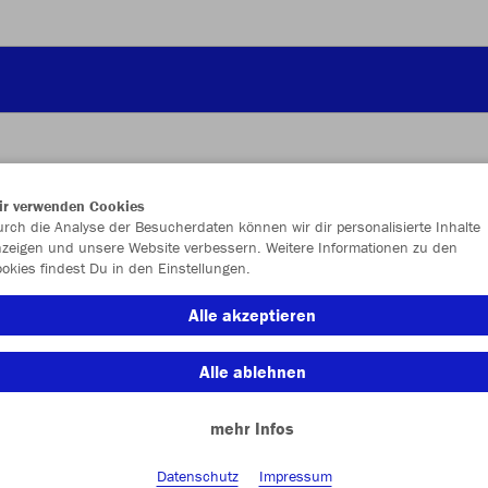
ir verwenden Cookies
JAK
rch die Analyse der Besucherdaten können wir dir personalisierte Inhalte
zeigen und unsere Website verbessern. Weitere Informationen zu den
okies findest Du in den Einstellungen.
weiß
Alle akzeptieren
Alle ablehnen
mehr Infos
Einzelau
Datenschutz
Impressum