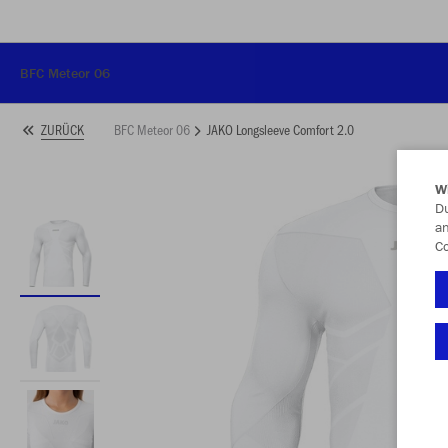
BFC Meteor 06
BFC Meteor 06
JAKO Longsleeve Comfort 2.0
ZURÜCK
W
Du
an
Co