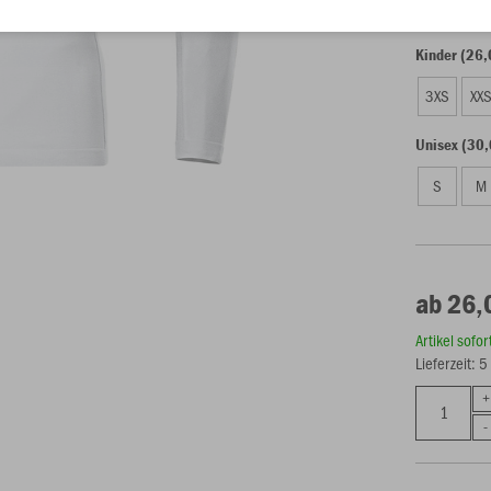
Kinder (26,
3XS
XX
Unisex (30,
S
M
ab 26,
Artikel sofo
Lieferzeit: 