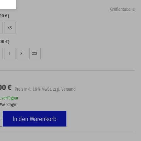
Größentabelle
00 €)
S
XS
00 €)
L
XL
XXL
00 €
Preis inkl. 19% MwSt. zzgl. Versand
rt verfügbar
5 Werktage
In den Warenkorb