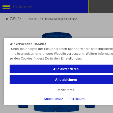
BFC Meteor 06
ZURÜCK
BFC Meteor 06
JAKO Allwetterjacke Team 2.0
Wir verwenden Cookies
Durch die Analyse der Besucherdaten können wir dir personalisierte
Inhalte anzeigen und unsere Website verbessern. Weitere Informati
zu den Cookies findest Du in den Einstellungen.
Alle akzeptieren
Alle ablehnen
mehr Infos
Datenschutz
Impressum