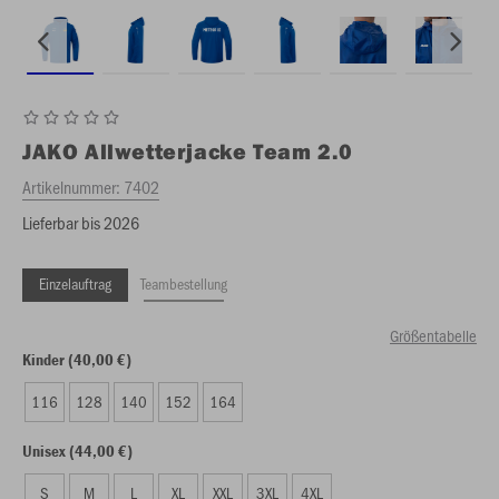
JAKO
Allwetterjacke Team 2.0
Artikelnummer:
7402
Lieferbar bis 2026
Einzelauftrag
Teambestellung
Größentabelle
Kinder (40,00 €)
116
128
140
152
164
Unisex (44,00 €)
S
M
L
XL
XXL
3XL
4XL