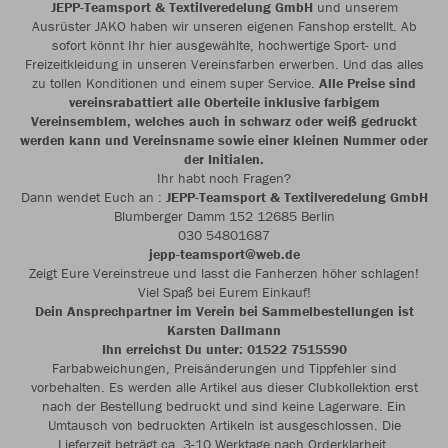
JEPP-Teamsport & Textilveredelung GmbH
und unserem
Ausrüster JAKO haben wir unseren eigenen Fanshop erstellt. Ab
sofort könnt Ihr hier ausgewählte, hochwertige Sport- und
Freizeitkleidung in unseren Vereinsfarben erwerben. Und das alles
zu tollen Konditionen und einem super Service.
Alle Preise sind
vereinsrabattiert alle Oberteile inklusive farbigem
Vereinsemblem, welches auch in schwarz oder weiß gedruckt
werden kann und Vereinsname sowie einer kleinen Nummer oder
der Initialen.
Ihr habt noch Fragen?
Dann wendet Euch an :
JEPP-Teamsport & Textilveredelung GmbH
Blumberger Damm 152 12685 Berlin
030 54801687
jepp-teamsport@web.de
Zeigt Eure Vereinstreue und lasst die Fanherzen höher schlagen!
Viel Spaß bei Eurem Einkauf!
Dein Ansprechpartner im Verein bei Sammelbestellungen ist
Karsten Dallmann
Ihn erreichst Du unter: 01522 7515590
Farbabweichungen, Preisänderungen und Tippfehler sind
vorbehalten. Es werden alle Artikel aus dieser Clubkollektion erst
nach der Bestellung bedruckt und sind keine Lagerware. Ein
Umtausch von bedruckten Artikeln ist ausgeschlossen. Die
Lieferzeit beträgt ca. 3-10 Werktage nach Orderklarheit.