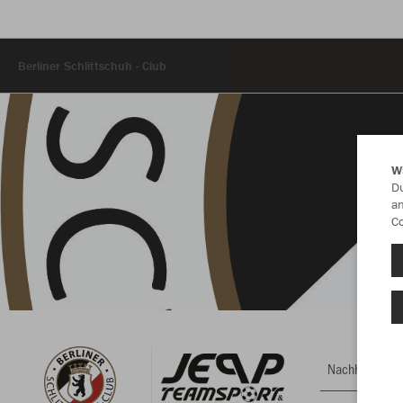
Berliner Schlittschuh - Club
W
Du
an
Co
Nachhaltig