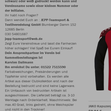
schwarz oder weiß gedruckt werden kann und
Vereinsname sowie einer kleinen Nummer oder
der Initialen.
Ihr habt noch Fragen?
Dann wendet Euch an :
JEPP-Teamsport &
Textilveredelung GmbH
Blumberger Damm 152
12685 Berlin
030 54801687
jepp-teamsport@web.de
Zeigt Eure Vereinstreue und lasst die Fanherzen
höher schlagen! Viel Spaß bei Eurem Einkauf!
Dein Ansprechpartner im Verein bei
Sammelbestellungen ist
Karsten Dallmann
Ihn erreichst Du unter: 01522 7515590
Farbabweichungen, Preisänderungen und
Tippfehler sind vorbehalten. Es werden alle
Artikel aus dieser Clubkollektion erst nach der
Bestellung bedruckt und sind keine Lagerware.
Ein Umtausch von bedruckten Artikeln ist
ausgeschlossen. Die Lieferzeit beträgt ca. 3-10
Werktage nach Orderklarheit. Waschhinweis: Bei
max.40 Grad, links gedreht, ohne Weichspüler
JAKO Kapuzenj
und nicht in den Trockner!