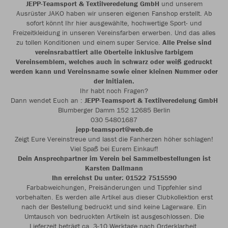
JEPP-Teamsport & Textilveredelung GmbH
und unserem
Ausrüster JAKO haben wir unseren eigenen Fanshop erstellt. Ab
sofort könnt Ihr hier ausgewählte, hochwertige Sport- und
Freizeitkleidung in unseren Vereinsfarben erwerben. Und das alles
zu tollen Konditionen und einem super Service.
Alle Preise sind
vereinsrabattiert alle Oberteile inklusive farbigem
Vereinsemblem, welches auch in schwarz oder weiß gedruckt
werden kann und Vereinsname sowie einer kleinen Nummer oder
der Initialen.
Ihr habt noch Fragen?
Dann wendet Euch an :
JEPP-Teamsport & Textilveredelung GmbH
Blumberger Damm 152 12685 Berlin
030 54801687
jepp-teamsport@web.de
Zeigt Eure Vereinstreue und lasst die Fanherzen höher schlagen!
Viel Spaß bei Eurem Einkauf!
Dein Ansprechpartner im Verein bei Sammelbestellungen ist
Karsten Dallmann
Ihn erreichst Du unter: 01522 7515590
Farbabweichungen, Preisänderungen und Tippfehler sind
vorbehalten. Es werden alle Artikel aus dieser Clubkollektion erst
nach der Bestellung bedruckt und sind keine Lagerware. Ein
Umtausch von bedruckten Artikeln ist ausgeschlossen. Die
Lieferzeit beträgt ca. 3-10 Werktage nach Orderklarheit.