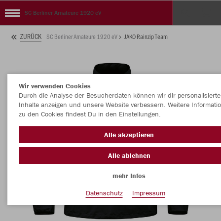
SC Berliner Amateure 1920 eV
ZURÜCK
SC Berliner Amateure 1920 eV
JAKO Rainzip Team
Wir verwenden Cookies
Durch die Analyse der Besucherdaten können wir dir personalisierte
Inhalte anzeigen und unsere Website verbessern. Weitere Informati
zu den Cookies findest Du in den Einstellungen.
Alle akzeptieren
Alle ablehnen
mehr Infos
Datenschutz
Impressum