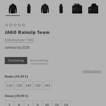
JAKO
Rainzip Team
Artikelnummer:
7302
Lieferbar bis 2026
Einzelauftrag
Teambestellung
Größentabelle
Kinder (34,99 €)
116
128
140
152
164
Unisex (39,99 €)
S
M
L
XL
XXL
3XL
4XL