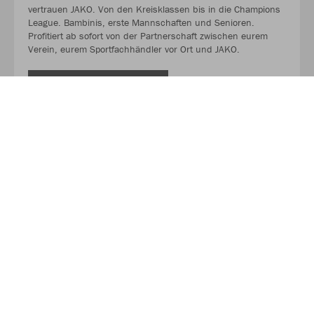
vertrauen JAKO. Von den Kreisklassen bis in die Champions
League. Bambinis, erste Mannschaften und Senioren.
Profitiert ab sofort von der Partnerschaft zwischen eurem
Verein, eurem Sportfachhändler vor Ort und JAKO.
MEHR LESEN
Über JAKO
Aus der Garage zum führenden Teamsport-Ausrüster. Die
Erfolgsgeschichte von JAKO beginnt 1989 und dauert bis