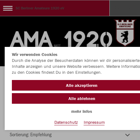
SC Berliner Amateure 1920 eV
Wir verwenden Cookies
Durch die Analyse der Besucherdaten können wir dir personalisierte
Inhalte anzeigen und unsere Website verbessern. Weitere Informati
zu den Cookies findest Du in den Einstellungen.
AMAteure lieben das Spiel
Alle akzeptieren
Alle ablehnen
mehr Infos
Nachhaltig
Farbe
Datenschutz
Impressum