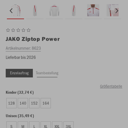
JAKO
Ziptop Power
Artikelnummer:
8623
Lieferbar bis 2026
Einzelauftrag
Teambestellung
Größentabelle
Kinder (32,74 €)
128
140
152
164
Unisex (35,49 €)
S
M
L
XL
XXL
3XL