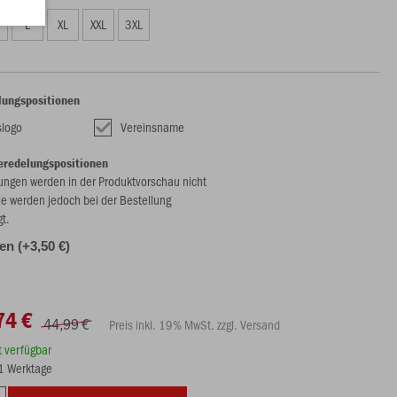
L
XL
XXL
3XL
lungspositionen
slogo
Vereinsname
eredelungspositionen
ungen werden in der Produktvorschau nicht
ie werden jedoch bei der Bestellung
gt.
len (+3,50 €)
74 €
44,99 €
Preis inkl. 19% MwSt. zzgl. Versand
rt verfügbar
21 Werktage