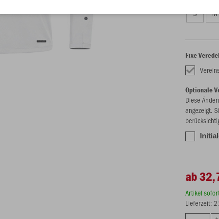
S
M
Fixe Verede
Verein
Optionale V
Diese Änder
angezeigt. S
berücksichti
Initia
ab 32,
Artikel sofo
Lieferzeit: 