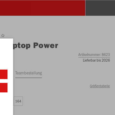
O
Ziptop Power
Artikelnummer:
8623
Lieferbar bis 2026
ftrag
Teambestellung
Größentabelle
74 €)
0
152
164
49 €)