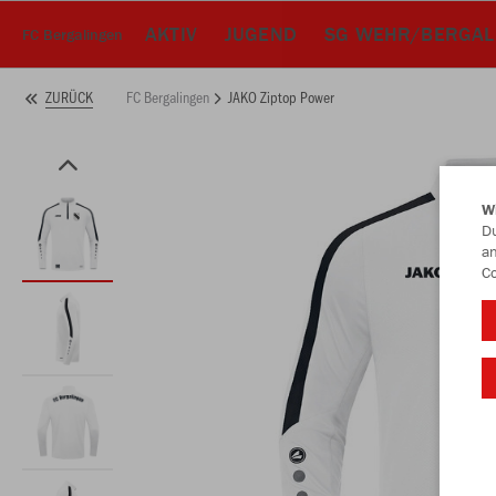
AKTIV
JUGEND
SG WEHR/BERGAL
FC Bergalingen
FC Bergalingen
JAKO Ziptop Power
ZURÜCK
W
Du
an
Co