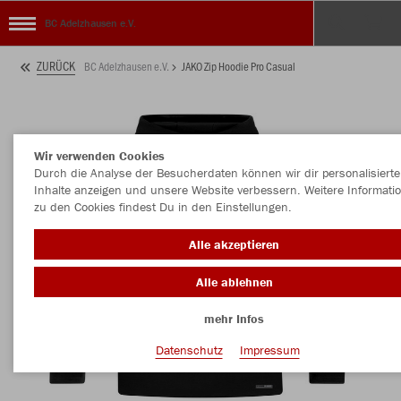
BC Adelzhausen e.V.
ZURÜCK
BC Adelzhausen e.V.
JAKO Zip Hoodie Pro Casual
Wir verwenden Cookies
Durch die Analyse der Besucherdaten können wir dir personalisierte
Inhalte anzeigen und unsere Website verbessern. Weitere Informati
zu den Cookies findest Du in den Einstellungen.
Alle akzeptieren
Alle ablehnen
mehr Infos
Datenschutz
Impressum