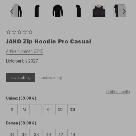
JAKO
Zip Hoodie Pro Casual
Artikelnummer:
6745
Lieferbar bis 2027
Einzelauftrag
Teambestellung
Größentabelle
Unisex (59,00 €)
S
M
L
XL
XXL
3XL
Damen (59,00 €)
34
36
38
40
42
44