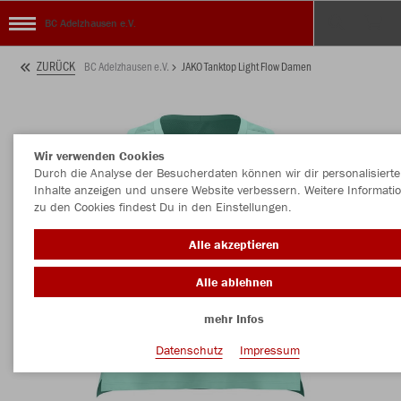
BC Adelzhausen e.V.
ZURÜCK
BC Adelzhausen e.V.
JAKO Tanktop Light Flow Damen
Wir verwenden Cookies
Durch die Analyse der Besucherdaten können wir dir personalisierte
Inhalte anzeigen und unsere Website verbessern. Weitere Informati
zu den Cookies findest Du in den Einstellungen.
Alle akzeptieren
Alle ablehnen
mehr Infos
Datenschutz
Impressum