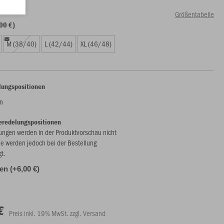
Größentabelle
00 €)
M (38/40)
L (42/44)
XL (46/48)
lungspositionen
n
eredelungspositionen
ungen werden in der Produktvorschau nicht
ie werden jedoch bei der Bestellung
gt.
len (+6,00 €)
€
Preis inkl. 19% MwSt. zzgl. Versand