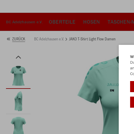
OBERTEILE
HOSEN
TASCHEN-
BC Adelzhausen e.V.
BC Adelzhausen e.V.
JAKO T-Shirt Light Flow Damen
ZURÜCK
W
Du
an
Co