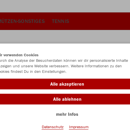
MÜTZEN-SONSTIGES
TENNIS
ir verwenden Cookies
JAK
rch die Analyse der Besucherdaten können wir dir personalisierte Inhalte
zeigen und unsere Website verbessern. Weitere Informationen zu den
okies findest Du in den Einstellungen.
minze
Alle akzeptieren
Alle ablehnen
mehr Infos
Einzelau
Datenschutz
Impressum