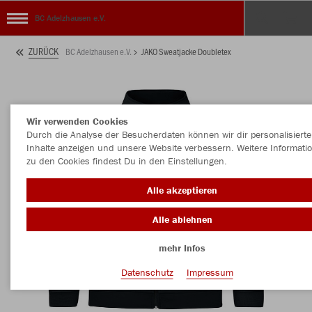
BC Adelzhausen e.V.
ZURÜCK
BC Adelzhausen e.V.
JAKO Sweatjacke Doubletex
Wir verwenden Cookies
Durch die Analyse der Besucherdaten können wir dir personalisierte
Inhalte anzeigen und unsere Website verbessern. Weitere Informati
zu den Cookies findest Du in den Einstellungen.
Alle akzeptieren
Alle ablehnen
mehr Infos
Datenschutz
Impressum