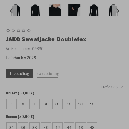
JAKO
Sweatjacke Doubletex
Artikelnummer:
C9830
Lieferbar bis 2028
Einzelauftrag
Teambestellung
Größentabelle
Unisex (50,00 €)
S
M
L
XL
XXL
3XL
4XL
5XL
Damen (50,00 €)
34
36
38
40
42
44
46
48