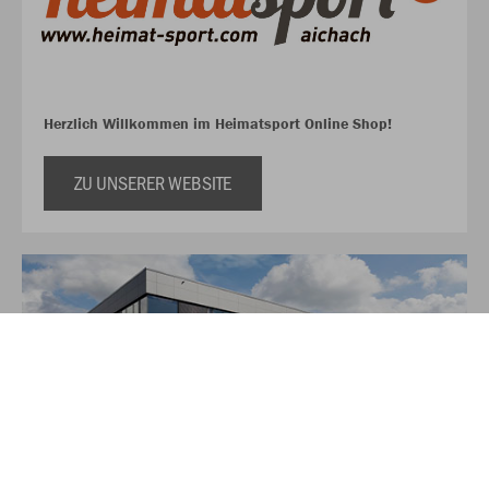
Herzlich Willkommen im Heimatsport Online Shop!
ZU UNSERER WEBSITE
Über JAKO