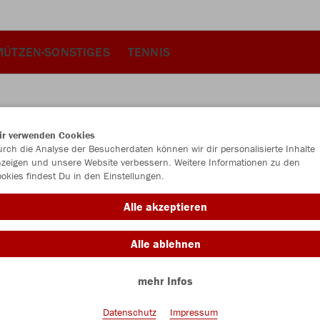
MÜTZEN-SONSTIGES
TENNIS
ir verwenden Cookies
JAK
rch die Analyse der Besucherdaten können wir dir personalisierte Inhalte
zeigen und unsere Website verbessern. Weitere Informationen zu den
okies findest Du in den Einstellungen.
Alle akzeptieren
Einzelau
Alle ablehnen
mehr Infos
Unisex (44,
S
M
Datenschutz
Impressum