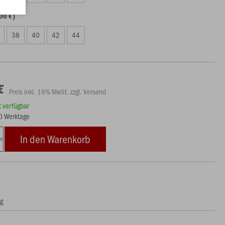
00 €)
38
40
42
44
€
Preis inkl. 19% MwSt. zzgl. Versand
rt verfügbar
10 Werktage
In den Warenkorb
ng