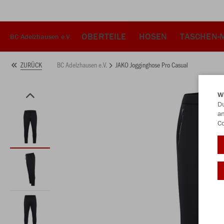
OBERTEILE
HOSEN
TASCHEN-
BC Adelzhausen e.V.
BC Adelzhausen e.V.
JAKO Jogginghose Pro Casual
ZURÜCK
W
Du
an
Co