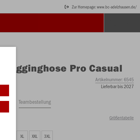
Zur Homepage: www.bc-adelzhausen.de/
O
Jogginghose Pro Casual
Artikelnummer:
6545
Lieferbar bis 2027
ftrag
Teambestellung
Größentabelle
00 €)
L
XL
XXL
3XL