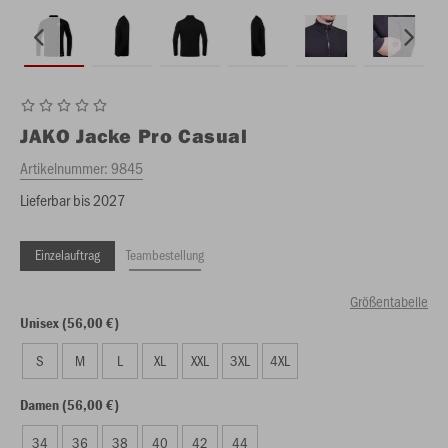
JAKO
Jacke Pro Casual
Artikelnummer:
9845
Lieferbar bis 2027
Einzelauftrag
Teambestellung
Größentabelle
Unisex (56,00 €)
S
M
L
XL
XXL
3XL
4XL
Damen (56,00 €)
34
36
38
40
42
44