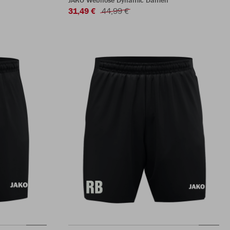
JAKO Webhose Dynamic Damen
31,49 €
44,99 €