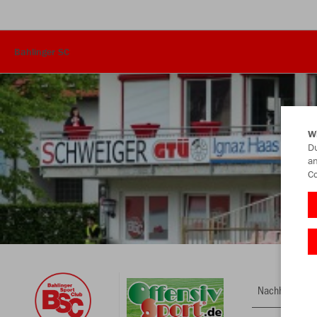
Bahlinger SC
W
Du
an
Co
Nachhaltig