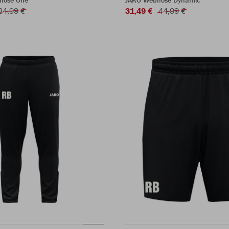
shose One
JAKO Webhose Dynamic
34,99 €
31,49 €
44,99 €