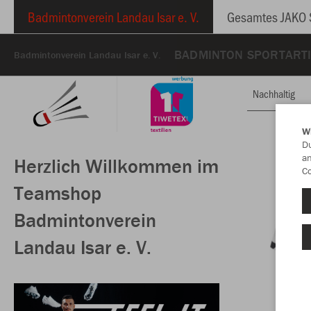
Badmintonverein Landau Isar e. V.
Gesamtes JAKO 
BADMINTON SPORTARTI
Badmintonverein Landau Isar e. V.
Nachhaltig
W
Du
an
Herzlich Willkommen im
Co
Teamshop
Badmintonverein
Landau Isar e. V.