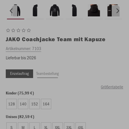
JAKO
Coachjacke Team mit Kapuze
Artikelnummer:
7103
Lieferbar bis 2026
Einzelauftrag
Teambestellung
Größentabelle
Kinder (75,99 €)
128
140
152
164
Unisex (82,59 €)
S
M
L
XL
XXL
3XL
4XL