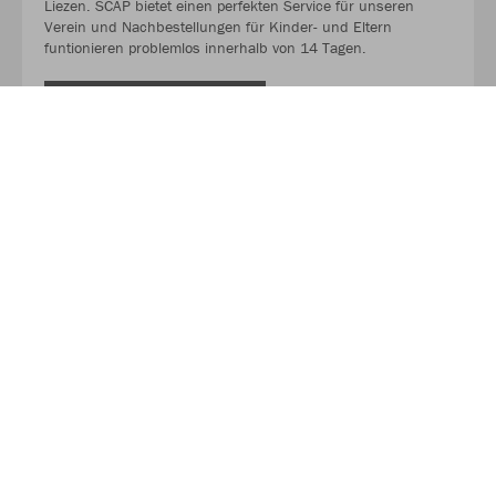
Liezen. SCAP bietet einen perfekten Service für unseren
Verein und Nachbestellungen für Kinder- und Eltern
funtionieren problemlos innerhalb von 14 Tagen.
MEHR LESEN
Über JAKO
Aus der Garage zum führenden Teamsport-Ausrüster. Die
Erfolgsgeschichte von JAKO beginnt 1989 und dauert bis
heute an. Seit der Gründung ist es das Ziel von JAKO, der