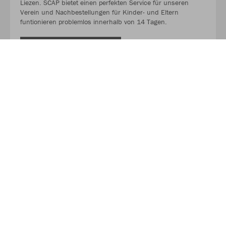
Liezen. SCAP bietet einen perfekten Service für unseren
Verein und Nachbestellungen für Kinder- und Eltern
funtionieren problemlos innerhalb von 14 Tagen.
MEHR LESEN
Über JAKO
Aus der Garage zum führenden Teamsport-Ausrüster. Die
Erfolgsgeschichte von JAKO beginnt 1989 und dauert bis
heute an. Seit der Gründung ist es das Ziel von JAKO, der