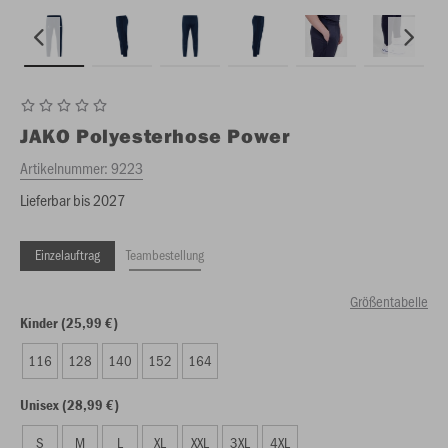
JAKO
Polyesterhose Power
Artikelnummer:
9223
Lieferbar bis 2027
Einzelauftrag
Teambestellung
Größentabelle
Kinder (25,99 €)
116
128
140
152
164
Unisex (28,99 €)
S
M
L
XL
XXL
3XL
4XL