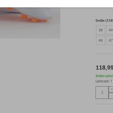
Einzelau
Größe (118
39
40
46
47
118,99
Artikel sofo
Lieferzeit: 