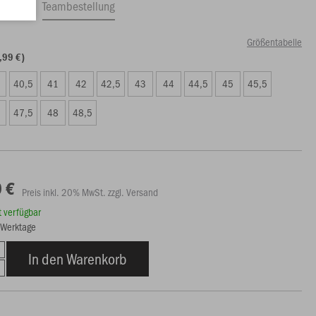
ftrag
Teambestellung
Größentabelle
,99 €)
40,5
41
42
42,5
43
44
44,5
45
45,5
47,5
48
48,5
 €
Preis inkl. 20% MwSt. zzgl. Versand
rt verfügbar
7 Werktage
In den Warenkorb