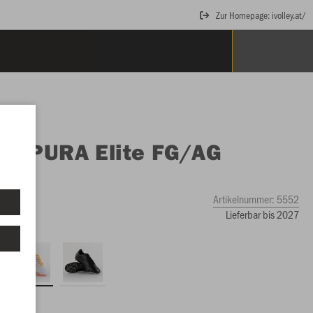
Zur Homepage: ivolley.at/
O
OPURA Elite FG/AG
ope
e
Artikelnummer:
5552
Lieferbar bis 2027