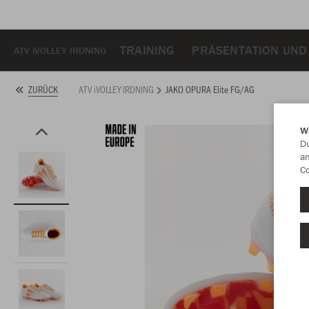
TRAINING
PRÄSENTATION UND
ATV iVOLLEY IRDNING
ATV iVOLLEY IRDNING
JAKO OPURA Elite FG/AG
ZURÜCK
W
Du
an
Co