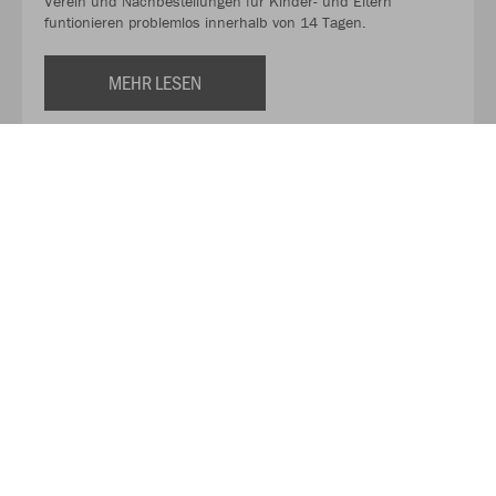
Verein und Nachbestellungen für Kinder- und Eltern
funtionieren problemlos innerhalb von 14 Tagen.
MEHR LESEN
Über JAKO
Aus der Garage zum führenden Teamsport-Ausrüster. Die
Erfolgsgeschichte von JAKO beginnt 1989 und dauert bis
heute an. Seit der Gründung ist es das Ziel von JAKO, der
optimale Partner für alle Teams zu sein. In Deutschland,
weltweit und von der Kreisklasse bis in die Champions