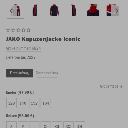
JAKO
Kapuzenjacke Iconic
Artikelnummer:
6824
Lieferbar bis 2027
Einzelauftrag
Teambestellung
Größentabelle
Kinder (47,99 €)
128
140
152
164
Unisex (53,99 €)
S
M
L
XL
XXL
3XL
4XL