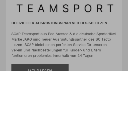
OFFIZIELLER AUSRÜSTUNGSPARTNER DES SC LIEZEN
SCAP Teamsport aus Bad Aussee & die deutsche Sportartikel
Marke JAKO sind neuer Ausrüstungspartner des SC Tactix
Liezen. SCAP bietet einen perfekten Service für unseren
Verein und Nachbestellungen für Kinder- und Eltern
funtionieren problemlos innerhalb von 14 Tagen.
MEHR LESEN