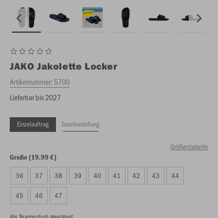
JAKO
Jakolette Locker
Artikelnummer:
5700
Lieferbar bis 2027
Einzelauftrag
Teambestellung
Größentabelle
Größe (19,99 €)
36
37
38
39
40
41
42
43
44
45
46
47
Als Teamschuh geeignet