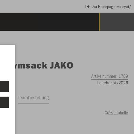
Zur Homepage: ivolley.at/
O
Gymsack JAKO
Artikelnummer:
1789
Lieferbar bis 2026
ftrag
Teambestellung
Größentabelle
99 €)