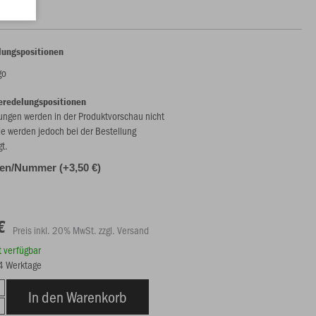
lungspositionen
go
eredelungspositionen
ungen werden in der Produktvorschau nicht
ie werden jedoch bei der Bestellung
gt.
alen/Nummer (+3,50 €)
€
Preis inkl. 20% MwSt. zzgl. Versand
rt verfügbar
14 Werktage
In den Warenkorb