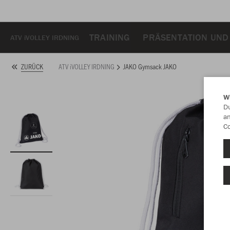
TRAINING
PRÄSENTATION UND
ATV iVOLLEY IRDNING
ATV iVOLLEY IRDNING
JAKO Gymsack JAKO
ZURÜCK
W
Du
an
Co