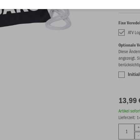
Fixe Verede
ATV Lo
Optionale V
Diese Änder
angezeigt. S
berücksichti
Initi
13,99 
Artikel sofo
Lieferzeit: 