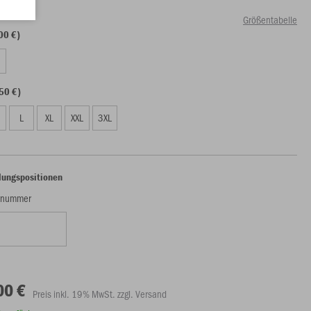
Größentabelle
00 €)
50 €)
L
XL
XXL
3XL
lungspositionen
ernummer
00 €
Preis inkl. 19% MwSt. zzgl. Versand