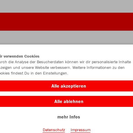
ir verwenden Cookies
JAK
rch die Analyse der Besucherdaten können wir dir personalisierte Inhalte
zeigen und unsere Website verbessern. Weitere Informationen zu den
okies findest Du in den Einstellungen.
weiß/schwa
Alle akzeptieren
Alle ablehnen
mehr Infos
Einzelau
Datenschutz
Impressum