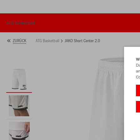
ATG Basketball
ATG Basketball
JAKO Short Center 2.0
ZURÜCK
W
Du
an
Co