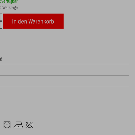
rt verfügbar
10 Werktage
In den Warenkorb
ng