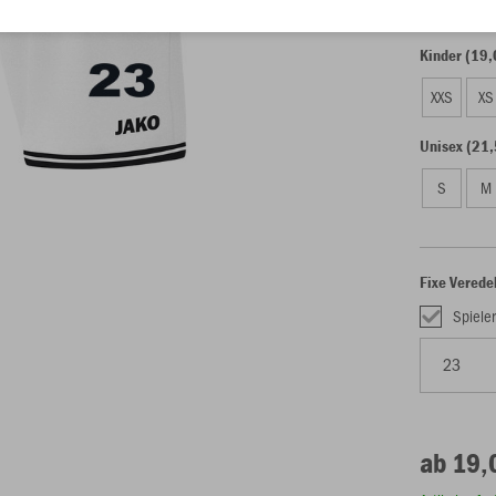
Kinder (19,
XXS
XS
Unisex (21,
S
M
Fixe Verede
Spiel
ab 19,