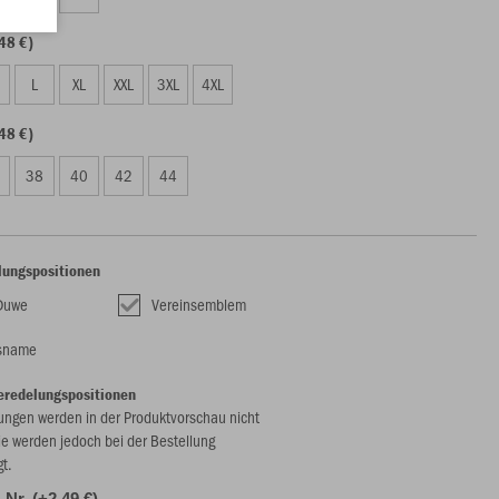
48 €)
L
XL
XXL
3XL
4XL
48 €)
38
40
42
44
lungspositionen
Duwe
Vereinsemblem
nsname
eredelungspositionen
ungen werden in der Produktvorschau nicht
ie werden jedoch bei der Bestellung
gt.
. Nr. (+2,49 €)