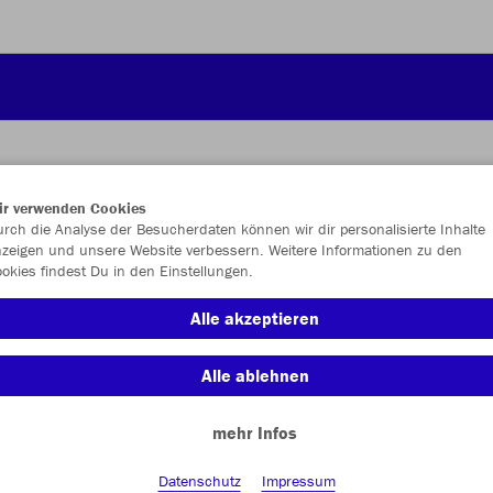
ir verwenden Cookies
rch die Analyse der Besucherdaten können wir dir personalisierte Inhalte
JAK
zeigen und unsere Website verbessern. Weitere Informationen zu den
okies findest Du in den Einstellungen.
Alle akzeptieren
Einzelau
Alle ablehnen
mehr Infos
Kinder (39,
Datenschutz
Impressum
128
14