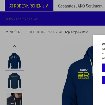
AT RODENKIRCHEN e.V.
Gesamtes JAKO Sortiment
AT RODENKIRCHEN e.V.
AT RODENKIRCHEN e.V.
JAKO Kapuzenjacke Base
ZURÜCK
W
Du
an
Co