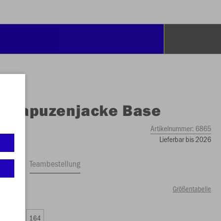
O
Kapuzenjacke Base
Artikelnummer:
6865
Lieferbar bis 2026
ftrag
Teambestellung
Größentabelle
98 €)
0
152
164