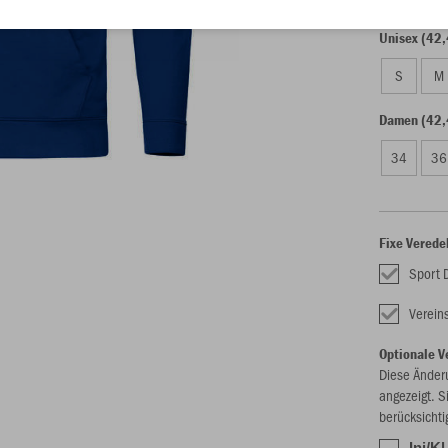
Unisex (42,
S
M
Damen (42,
34
36
Fixe Verede
Sport 
Verei
Optionale V
Diese Änder
angezeigt. S
berücksichti
Ini/Kl