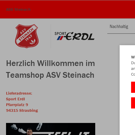
ASV Steinach
Nachhaltig
W
Herzlich Willkommen im
Du
an
Teamshop ASV Steinach
Co
Lieferadresse:
Sport Erdl
Pfarrplatz 9
94315 Straubing