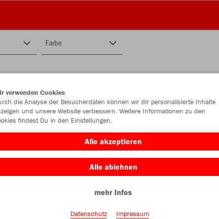
Farbe
ir verwenden Cookies
rch die Analyse der Besucherdaten können wir dir personalisierte Inhalte
zeigen und unsere Website verbessern. Weitere Informationen zu den
okies findest Du in den Einstellungen.
Alle akzeptieren
Alle ablehnen
mehr Infos
Datenschutz
Impressum