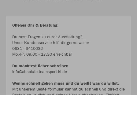
Offenes Ohr & Beratung
Du hast Fragen zu eurer Ausstattung?
Unser Kundenservice hilft dir gerne weiter:
0631 - 3410032
Mo.-Fr. 09,00 - 17.30 erreichbar
Du möchtest lieber schreiben
info@absolute-teamsport-kl.de
Wenns schnell gehen muss und du weißt was du willst.
Mit unserem Bestellformular kannst du schnell und direkt die
Bestellung ür dich und deinen Verein abschicken. Einfach
ausfüllen und per Mail übermitteln. .
Wir melden uns schnellstmöglich mit einem Angebot bei dir.
BESTELLFORMULAR !!!