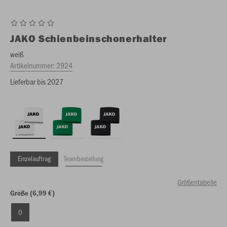
JAKO
Schienbeinschonerhalter
weiß
Artikelnummer:
2924
Lieferbar bis 2027
Einzelauftrag
Teambestellung
Größentabelle
Größe (6,99 €)
0