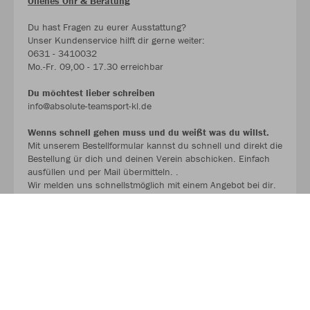
Offenes Ohr & Beratung
Du hast Fragen zu eurer Ausstattung?
Unser Kundenservice hilft dir gerne weiter:
0631 - 3410032
Mo.-Fr. 09,00 - 17.30 erreichbar
Du möchtest lieber schreiben
info@absolute-teamsport-kl.de
Wenns schnell gehen muss und du weißt was du willst.
Mit unserem Bestellformular kannst du schnell und direkt die
Bestellung ür dich und deinen Verein abschicken. Einfach
ausfüllen und per Mail übermitteln. .
Wir melden uns schnellstmöglich mit einem Angebot bei dir.
BESTELLFORMULAR !!!