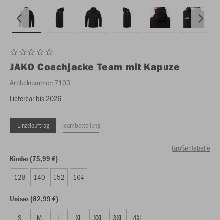
JAKO
Coachjacke Team mit Kapuze
Artikelnummer:
7103
Lieferbar bis 2026
Einzelauftrag
Teambestellung
Größentabelle
Kinder (75,99 €)
128
140
152
164
Unisex (82,99 €)
S
M
L
XL
XXL
3XL
4XL