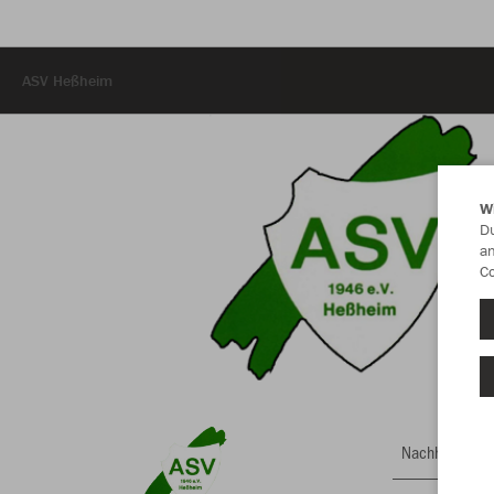
ASV Heßheim
W
Du
an
Co
Nachhaltig