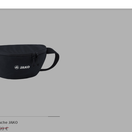
sche JAKO
99 €