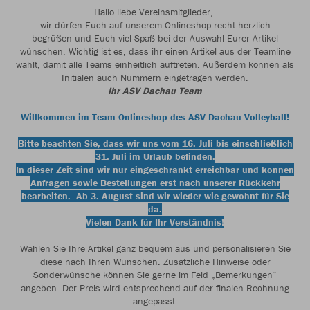
Hallo liebe Vereinsmitglieder,
wir dürfen Euch auf unserem Onlineshop recht herzlich
begrüßen und Euch viel Spaß bei der Auswahl Eurer Artikel
wünschen. Wichtig ist es, dass ihr einen Artikel aus der Teamline
wählt, damit alle Teams einheitlich auftreten. Außerdem können als
Initialen auch Nummern eingetragen werden.
Ihr ASV Dachau Team
Willkommen im Team-Onlineshop des ASV Dachau Volleyball!
Bitte beachten Sie, dass wir uns vom 16. Juli bis einschließlich
31. Juli im Urlaub befinden.
In dieser Zeit sind wir nur eingeschränkt erreichbar und können
Anfragen sowie Bestellungen erst nach unserer Rückkehr
bearbeiten. Ab 3. August sind wir wieder wie gewohnt für Sie
da.
Vielen Dank für Ihr Verständnis!
Wählen Sie Ihre Artikel ganz bequem aus und personalisieren Sie
diese nach Ihren Wünschen. Zusätzliche Hinweise oder
Sonderwünsche können Sie gerne im Feld „Bemerkungen“
angeben. Der Preis wird entsprechend auf der finalen Rechnung
angepasst.