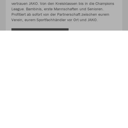
vertrauen JAKO. Von den Kreisklassen bis in die Champions
League. Bambinis, erste Mannschaften und Senioren.
Profitiert ab sofort von der Partnerschaft zwischen eurem
Verein, eurem Sportfachhändler vor Ort und JAKO.
MEHR LESEN
Über JAKO
Aus der Garage zum führenden Teamsport-Ausrüster. Die
Erfolgsgeschichte von JAKO beginnt 1989 und dauert bis