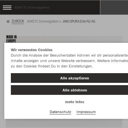
ASKÖ TC Schneegattern
ZURÜCK
ASKÖ TC Schneegattern
JAKO OPURA Elite FG/AG
Wir verwenden Cookies
Durch die Analyse der Besucherdaten können wir dir personalisierte
Inhalte anzeigen und unsere Website verbessern. Weitere Informati
zu den Cookies findest Du in den Einstellungen.
Alle akzeptieren
Alle ablehnen
mehr Infos
Datenschutz
Impressum