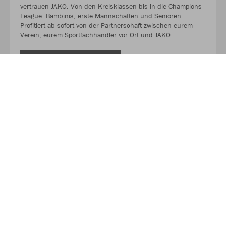
vertrauen JAKO. Von den Kreisklassen bis in die Champions
League. Bambinis, erste Mannschaften und Senioren.
Profitiert ab sofort von der Partnerschaft zwischen eurem
Verein, eurem Sportfachhändler vor Ort und JAKO.
MEHR LESEN
Über JAKO
Aus der Garage zum führenden Teamsport-Ausrüster. Die
Erfolgsgeschichte von JAKO beginnt 1989 und dauert bis