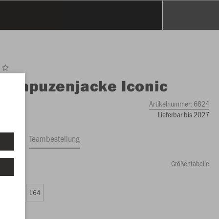
O
Kapuzenjacke Iconic
Artikelnummer:
6824
Lieferbar bis 2027
ftrag
Teambestellung
Größentabelle
99 €)
0
152
164
99 €)