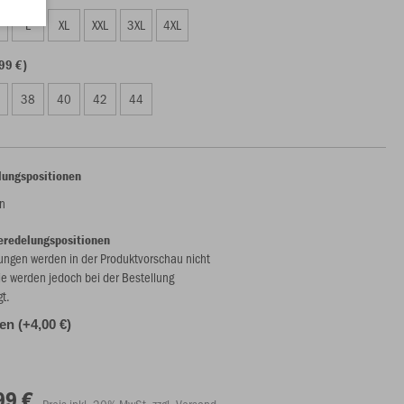
L
XL
XXL
3XL
4XL
99 €)
38
40
42
44
lungspositionen
n
eredelungspositionen
ungen werden in der Produktvorschau nicht
ie werden jedoch bei der Bestellung
gt.
len (+4,00 €)
99 €