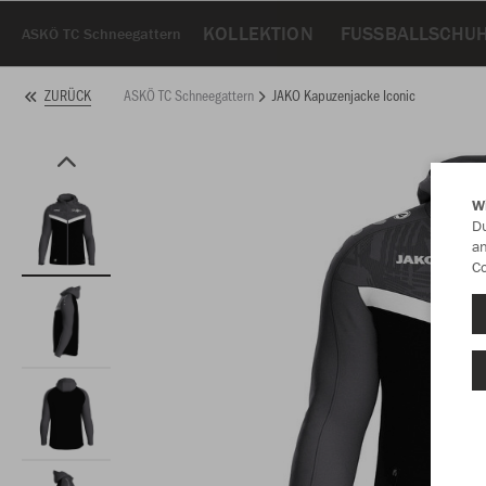
KOLLEKTION
FUSSBALLSCHUH
ASKÖ TC Schneegattern
ASKÖ TC Schneegattern
JAKO Kapuzenjacke Iconic
ZURÜCK
W
Du
an
Co