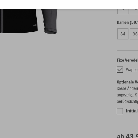
S
M
Damen (50,
34
36
Fixe Verede
Wappe
Optionale V
Diese Änder
angezeigt. S
berücksichti
Initia
ab 43,