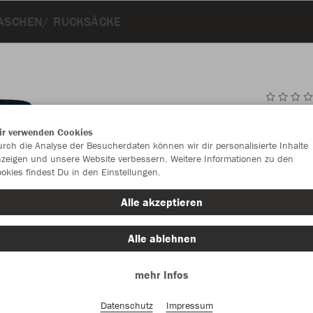
ASCHEN/ RUCKSÄCKE
JAK
ir verwenden Cookies
rch die Analyse der Besucherdaten können wir dir personalisierte Inhalte
zeigen und unsere Website verbessern. Weitere Informationen zu den
okies findest Du in den Einstellungen.
Einzelau
Alle akzeptieren
Alle ablehnen
Kinder (29,
mehr Infos
116
12
Unisex (32,
Datenschutz
Impressum