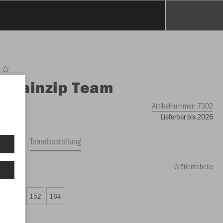
O
Rainzip Team
Artikelnummer:
7302
Lieferbar bis 2026
ftrag
Teambestellung
Größentabelle
49 €)
8
140
152
164
99 €)