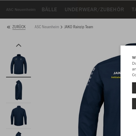
BÄLLE
UNDERWEAR/ZUBEHÖR
T
ASC Neuenheim
ASC Neuenheim
JAKO Rainzip Team
ZURÜCK
W
Du
an
Co