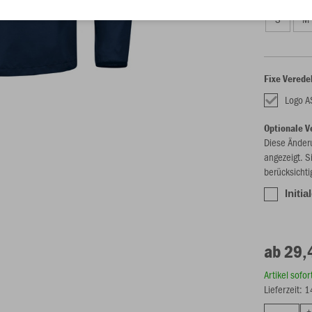
S
M
Fixe Verede
Logo 
Optionale V
Diese Änder
angezeigt. S
berücksichti
Initi
ab 29,
Artikel sofo
Lieferzeit: 