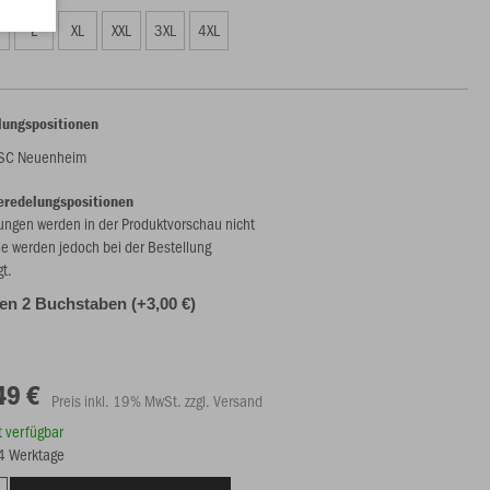
L
XL
XXL
3XL
4XL
lungspositionen
ASC Neuenheim
eredelungspositionen
ungen werden in der Produktvorschau nicht
ie werden jedoch bei der Bestellung
gt.
alen 2 Buchstaben (+3,00 €)
49 €
Preis inkl. 19% MwSt. zzgl. Versand
rt verfügbar
14 Werktage