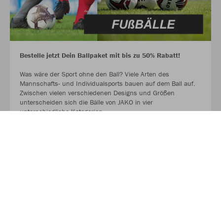
Bestelle jetzt Dein Ballpaket mit bis zu 50% Rabatt!
Was wäre der Sport ohne den Ball? Viele Arten des
Mannschafts- und Individualsports bauen auf dem Ball auf.
Zwischen vielen verschiedenen Designs und Größen
unterscheiden sich die Bälle von JAKO in vier
unterschiedliche Kategorien.
Hol dir jetzt deinen Ball für das Spiel und für das Training.
AUF GEHT ES ZU DEN BALLPAKETEN!