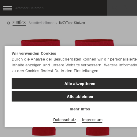
Aramäer Heibronn
ZURÜCK
Aramäer Heibronn
JAKO Tube Stutzen
Wir verwenden Cookies
Durch die Analyse der Besucherdaten können wir dir personalisierte
Inhalte anzeigen und unsere Website verbessern. Weitere Informati
zu den Cookies findest Du in den Einstellungen.
Alle akzeptieren
Alle ablehnen
mehr Infos
Datenschutz
Impressum