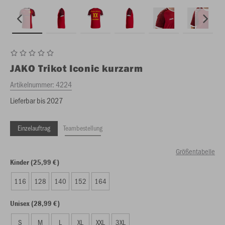
JAKO
Trikot Iconic kurzarm
Artikelnummer:
4224
Lieferbar bis 2027
Einzelauftrag
Teambestellung
Größentabelle
Kinder (25,99 €)
116
128
140
152
164
Unisex (28,99 €)
S
M
L
XL
XXL
3XL