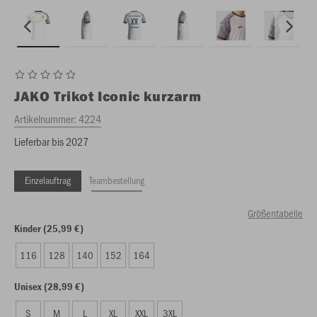
JAKO
Trikot Iconic kurzarm
Artikelnummer:
4224
Lieferbar bis 2027
Einzelauftrag
Teambestellung
Größentabelle
Kinder (25,99 €)
116
128
140
152
164
Unisex (28,99 €)
S
M
L
XL
XXL
3XL