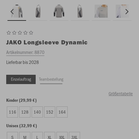
JAKO
Longsleeve Dynamic
Artikelnummer:
8870
Lieferbar bis 2028
Einzelauftrag
Teambestellung
Größentabelle
Kinder (29,99 €)
116
128
140
152
164
Unisex (32,99 €)
S
M
L
XL
XXL
3XL