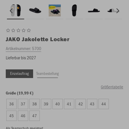
JAKO
Jakolette Locker
Artikelnummer:
5700
Lieferbar bis 2027
Einzelauftrag
Teambestellung
Größentabelle
Größe (19,99 €)
36
37
38
39
40
41
42
43
44
45
46
47
Als Teamschuh geeignet