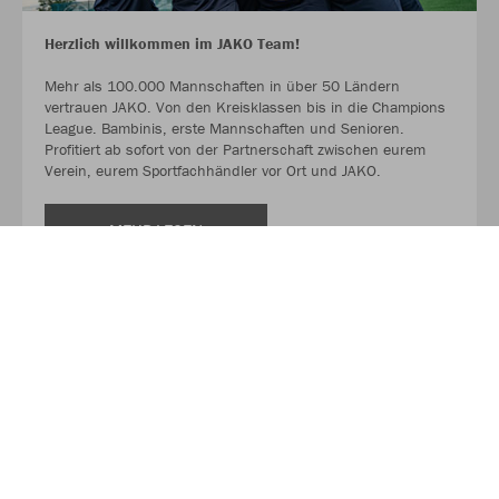
Herzlich willkommen im JAKO Team!
Mehr als 100.000 Mannschaften in über 50 Ländern
vertrauen JAKO. Von den Kreisklassen bis in die Champions
League. Bambinis, erste Mannschaften und Senioren.
Profitiert ab sofort von der Partnerschaft zwischen eurem
Verein, eurem Sportfachhändler vor Ort und JAKO.
MEHR LESEN