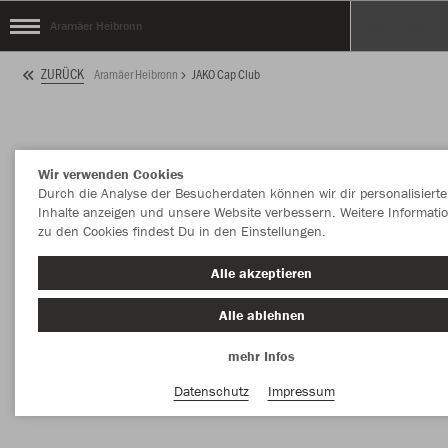
Aramäer Heibronn
ZURÜCK
Aramäer Heibronn
JAKO Cap Club
Wir verwenden Cookies
Durch die Analyse der Besucherdaten können wir dir personalisierte
Inhalte anzeigen und unsere Website verbessern. Weitere Informati
zu den Cookies findest Du in den Einstellungen.
Alle akzeptieren
Alle ablehnen
mehr Infos
Datenschutz
Impressum