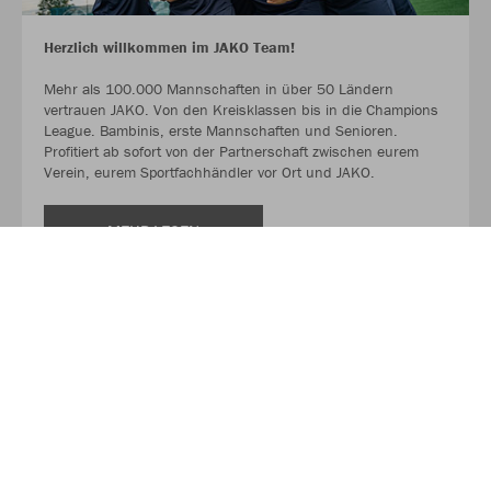
Herzlich willkommen im JAKO Team!
Mehr als 100.000 Mannschaften in über 50 Ländern
vertrauen JAKO. Von den Kreisklassen bis in die Champions
League. Bambinis, erste Mannschaften und Senioren.
Profitiert ab sofort von der Partnerschaft zwischen eurem
Verein, eurem Sportfachhändler vor Ort und JAKO.
MEHR LESEN