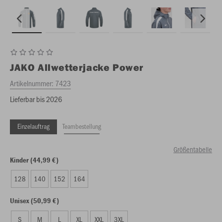
JAKO
Allwetterjacke Power
Artikelnummer:
7423
Lieferbar bis 2026
Einzelauftrag
Teambestellung
Größentabelle
Kinder (44,99 €)
128
140
152
164
Unisex (50,99 €)
S
M
L
XL
XXL
3XL