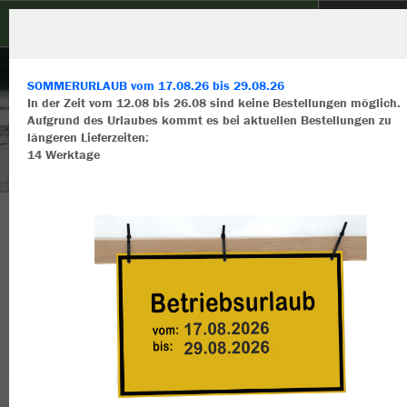
Anglerbund Ansbach
SOMMERURLAUB vom 17.08.26 bis 29.08.26
In der Zeit vom 12.08 bis 26.08 sind keine Bestellungen möglich.
Aufgrund des Urlaubes kommt es bei aktuellen Bestellungen zu
längeren Lieferzeiten:
14 Werktage
Wir verwenden Cookies
Durch die Analyse der Besucherdaten können wir dir personalisierte
Inhalte anzeigen und unsere Website verbessern. Weitere Informati
zu den Cookies findest Du in den Einstellungen.
Herzlich Willkommen im Teamshop
Alle akzeptieren
Anglerbund Ansbach
Alle ablehnen
mehr Infos
Nachhaltig
Farbe
Datenschutz
Impressum